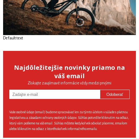
Default text
Najdôležitejšie novinky priamo na
váš email
Získajte zaujímavé informácie vždy medzi prvými
Odoberať
Vaše osobné údaje (email) budeme spracovávať len za týmto účelom v súlade s platnou
legislatívou a zásadami ochrany osobných údajov. Súhlas potvrdíte kliknutím na odkaz,
ktorý vám pošleme na váš email. Súhlas môžete kedykoľvek odvolať písomne, emailom
alebo kliknutím na odkaz z ktoréhokoľvek informačného emailu.