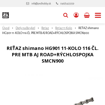
info@pndhobby.sk
046/5423359
Úvod
Diely na Bicykel
Reťaz
Reťaz 11 Kolo
REŤAZ shimano
HG901 11-KOLO 116 ČL. PRE MTB AJ ROAD+RÝCHLOSPOJKA SMCN900
REŤAZ shimano HG901 11-KOLO 116 ČL.
PRE MTB AJ ROAD+RÝCHLOSPOJKA
SMCN900