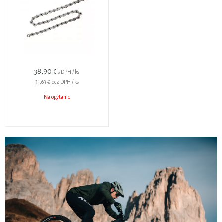
38,90 €
s DPH / ks
31,63 €
bez DPH / ks
Na opýtanie