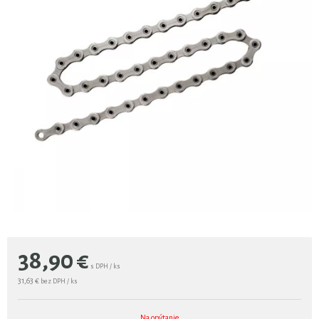
38,90
€
s DPH / ks
31,63 €
bez DPH / ks
Na opýtanie