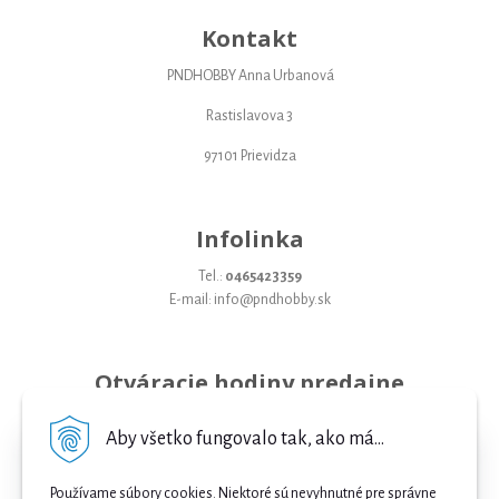
Kontakt
PNDHOBBY Anna Urbanová
Rastislavova 3
97101 Prievidza
Infolinka
Tel.:
0465423359
E-mail: info@pndhobby.sk
Otváracie hodiny predajne
Pondelok 09-17
Aby všetko fungovalo tak, ako má...
Utorok 09-17
Používame súbory cookies. Niektoré sú nevyhnutné pre správne