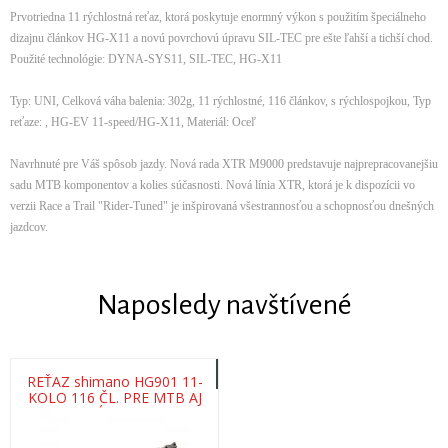
Prvotriedna 11 rýchlostná reťaz, ktorá poskytuje enormný výkon s použitím špeciálneho
dizajnu článkov HG-X11 a novú povrchovú úpravu SIL-TEC pre ešte ľahší a tichší chod.
Použité technológie: DYNA-SYS11, SIL-TEC, HG-X11
Typ: UNI, Celková váha balenia: 302g, 11 rýchlostné, 116 článkov, s rýchlospojkou, Typ
reťaze: , HG-EV 11-speed/HG-X11, Materiál: Oceľ
Navrhnuté pre Váš spôsob jazdy. Nová rada XTR M9000 predstavuje najprepracovanejšiu
sadu MTB komponentov a kolies súčasnosti. Nová línia XTR, ktorá je k dispozícii vo
verzii Race a Trail "Rider-Tuned" je inšpirovaná všestrannosťou a schopnosťou dnešných
jazdcov.
Naposledy navštívené
REŤAZ shimano HG901 11-
KOLO 116 ČL. PRE MTB AJ
ROAD+RÝCHLOSPOJKA
SMCN900