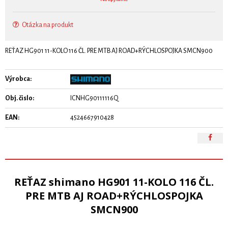
Otázka na produkt
REŤAZ HG901 11-KOLO 116 ČL. PRE MTB AJ ROAD+RÝCHLOSPOJKA SMCN900
Výrobca:
Obj. čislo:
ICNHG90111116Q
EAN:
4524667910428
REŤAZ shimano HG901 11-KOLO 116 ČL.
PRE MTB AJ ROAD+RÝCHLOSPOJKA
SMCN900