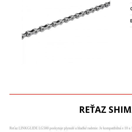
O
REŤAZ SHIM
Reťaz LINKGLIDE LG500 poskytuje plynulé a hladké radenie. Je kompatibilná s 1