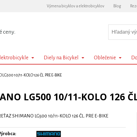
Výmena bicyklov a elektrobicyklov
Blog
Rez
é ceny.
lektrobicykle
Diely na Bicykel
Oblečenie
Do
LG500 10/11-KOLO 126 ČL. PRE E-BIKE
ANO LG500 10/11-KOLO 126 ČL.
REŤAZ SHIMANO LG500 10/11-KOLO 126 ČL. PRE E-BIKE
Výrobca: