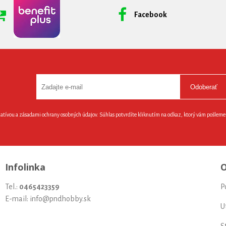
Facebook
Odoberať
latívou a zásadami ochrany osobných údajov. Súhlas potvrdíte kliknutím na odkaz, ktorý vám pošlem
Infolinka
O
Tel.:
0465423359
P
E-mail: info@pndhobby.sk
U