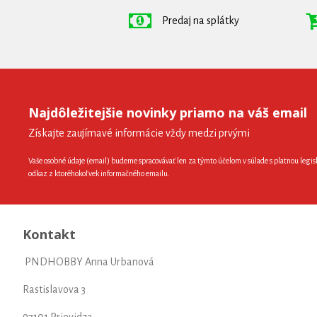
Predaj na splátky
Najdôležitejšie novinky priamo na váš email
Získajte zaujímavé informácie vždy medzi prvými
Vaše osobné údaje (email) budeme spracovávať len za týmto účelom v súlade s platnou legis
odkaz z ktoréhokoľvek informačného emailu.
Kontakt
PNDHOBBY Anna Urbanová
Rastislavova 3