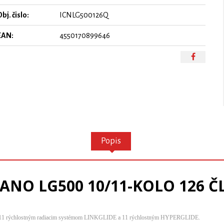
bj. čislo:
ICNLG500126Q
EAN:
4550170899646
Popis
ANO LG500 10/11-KOLO 126 ČL.
0 a 11 rýchlostným radiacim systémom LINKGLIDE a 11 rýchlostným HYPERGLIDE.