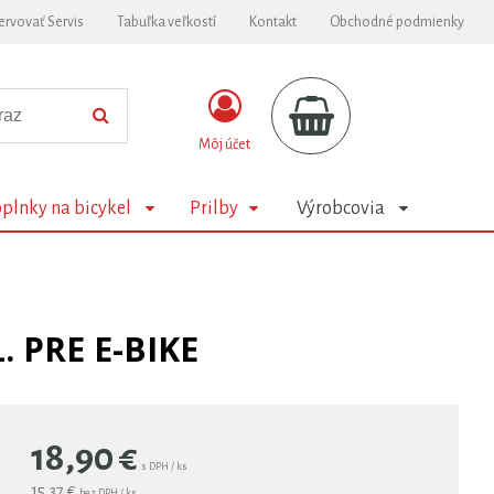
ervovať Servis
Tabuľka veľkostí
Kontakt
Obchodné podmienky
Môj účet
plnky na bicykel
Prilby
Výrobcovia
 PRE E-BIKE
18,90
€
s DPH / ks
15,37 €
bez DPH / ks