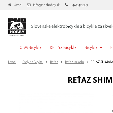
Úvod
info@pndhobby.sk
046/5423359
Slovenské elektrobicykle a bicykle za skvel
CTM Bicykle
KELLYS Bicykle
Bicykle
E
Úvod
Diely na Bicykel
Reťaz
Reťaz 10 Kolo
REŤAZ SHIMANO 
REŤAZ SHIM