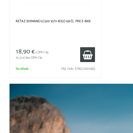
REŤAZ SHIMANO LG500 10/11-KOLO 126 ČL. PRE E-BIKE
18,90 €
s DPH / ks
15,37 €
bez DPH / ks
Na sklade
Obj. čislo:
ICNLG500126Q