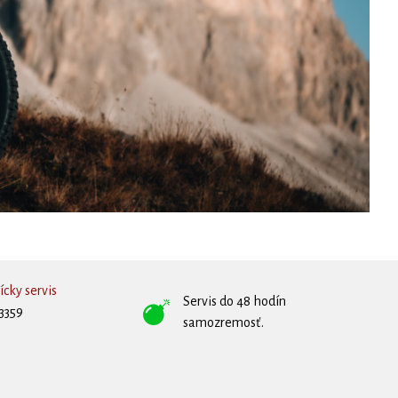
cky servis
Servis do 48 hodín
3359
samozremosť.