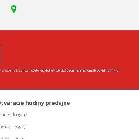
e na váš email. Súhlas môžete kedykoľvek odvolať písomne, emailom alebo kliknutím na
tváracie hodiny predajne
ondelok 09-17
torok 09-17