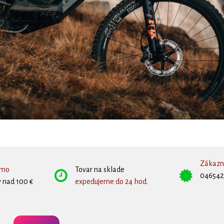
Zákazní
rmo
Tovar na sklade
046542
 nad 100 €
expedujeme do 24 hod.