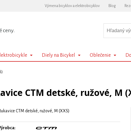
Výmena bicyklov a elektrobicyklov
Blog
Rez
é ceny.
lektrobicykle
Diely na Bicykel
Oblečenie
Do
S)
avice CTM detské, ružové, M (
Rukavice CTM detské, ružové, M (XXS)
Výrobca: