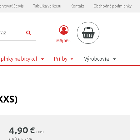
ervovať Servis
Tabuľka veľkostí
Kontakt
Obchodné podmienky
Môj účet
plnky na bicykel
Prilby
Výrobcovia
XXS)
4,90
€
s DPH
3,98 €
bez DPH