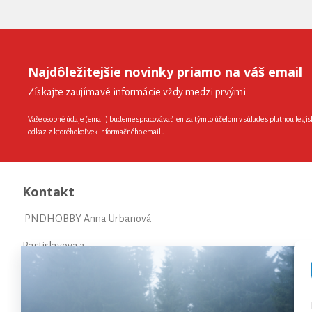
Najdôležitejšie novinky priamo na váš email
Získajte zaujímavé informácie vždy medzi prvými
Vaše osobné údaje (email) budeme spracovávať len za týmto účelom v súlade s platnou legis
odkaz z ktoréhokoľvek informačného emailu.
Kontakt
PNDHOBBY Anna Urbanová
Rastislavova 3
97101 Prievidza