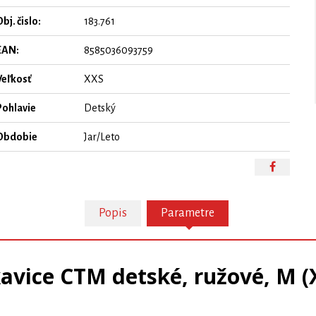
bj. čislo:
183.761
EAN:
8585036093759
Veľkosť
XXS
Pohlavie
Detský
Obdobie
Jar/Leto
Popis
Parametre
avice CTM detské, ružové, M (