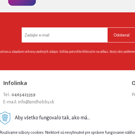
Odoberať
latívou a zásadami ochrany osobných údajov. Súhlas potvrdíte kliknutím na odkaz, ktorý vám pošlem
Infolinka
O
Tel.:
0465423359
P
E-mail: info@pndhobby.sk
U
Aby všetko fungovalo tak, ako má...
S
Najnižšia cena .
Š
Používame súbory cookies. Niektoré sú nevyhnutné pre správne fungovanie nášho