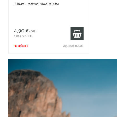
Rukavice CTM detské, ružové, M (XXS)
4,90 €
s DPH
3,98 €
bez DPH
Na opýtanie
Obj. čislo:
183.761