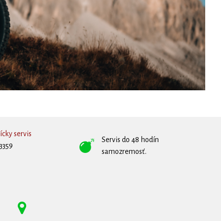
cky servis
Servis do 48 hodín
3359
samozremosť.