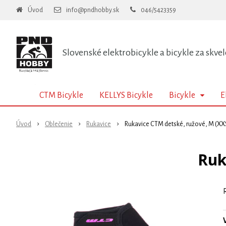
Úvod
info@pndhobby.sk
046/5423359
Slovenské elektrobicykle a bicykle za skvel
CTM Bicykle
KELLYS Bicykle
Bicykle
E
Úvod
Oblečenie
Rukavice
Rukavice CTM detské, ružové, M (XX
Ruk