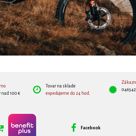
Zákazní
rmo
Tovar na sklade
046542
 nad 100 €
expedujeme do 24 hod.
Facebook