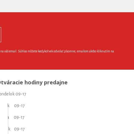
e na váš email. Súhlas môžete kedykoľvek odvolať písomne, emailom alebo kliknutím na
tváracie hodiny predajne
ondelok 09-17
torok 09-17
treda 09-17
tvrtok 09-17