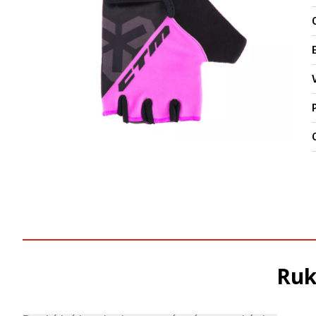
O
Ruk