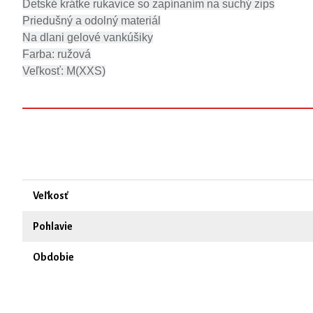
Detské krátke rukavice so zapínaním na suchý zips
Priedušný a odolný materiál
Na dlani gelové vankúšiky
Farba: ružová
Veľkosť: M(XXS)
Veľkosť
Pohlavie
Obdobie