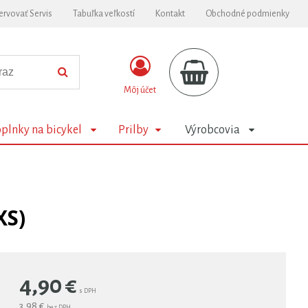
ervovať Servis
Tabuľka veľkostí
Kontakt
Obchodné podmienky
Môj účet
plnky na bicykel
Prilby
Výrobcovia
XS)
4,90
€
s DPH
3,98 €
bez DPH