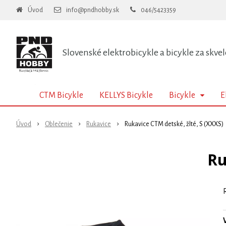
Úvod
info@pndhobby.sk
046/5423359
Slovenské elektrobicykle a bicykle za skvel
CTM Bicykle
KELLYS Bicykle
Bicykle
E
Úvod
Oblečenie
Rukavice
Rukavice CTM detské, žlté, S (XXXS)
Ru