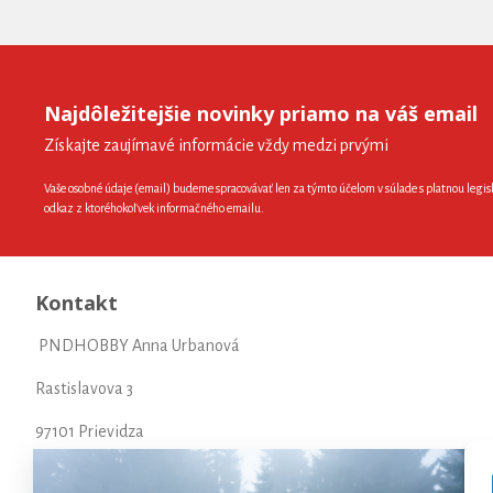
Najdôležitejšie novinky priamo na váš email
Získajte zaujímavé informácie vždy medzi prvými
Vaše osobné údaje (email) budeme spracovávať len za týmto účelom v súlade s platnou legis
odkaz z ktoréhokoľvek informačného emailu.
Kontakt
PNDHOBBY Anna Urbanová
Rastislavova 3
97101 Prievidza