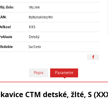
bj. čislo:
183.766
EAN:
8585036093780
Veľkosť
XXS
Pohlavie
Detský
Obdobie
Jar/Leto
Popis
Parametre
kavice CTM detské, žlté, S (XX