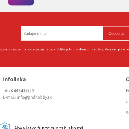
Odoberať
latívou a zásadami ochrany osobných údajov. Súhlas potvrdíte kliknutím na odkaz, ktorý vám pošlem
Infolinka
O
Tel.:
0465423359
P
E-mail: info@pndhobby.sk
U
S
Š
Aby všetko fungovalo tak, ako má...