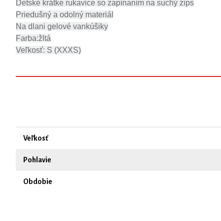
Detské krátke rukavice so zapínaním na suchý zips
Priedušný a odolný materiál
Na dlani gelové vankúšiky
Farba:žltá
Veľkosť: S (XXXS)
Veľkosť
Pohlavie
Obdobie