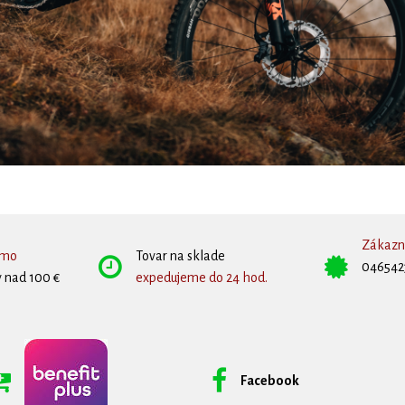
Zákazní
rmo
Tovar na sklade
046542
 nad 100 €
expedujeme do 24 hod.
Facebook