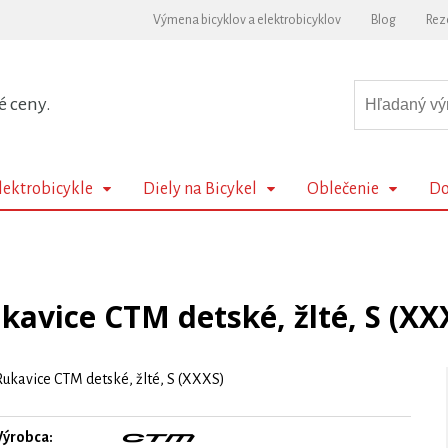
Výmena bicyklov a elektrobicyklov
Blog
Rez
é ceny.
lektrobicykle
Diely na Bicykel
Oblečenie
Do
kavice CTM detské, žlté, S (XX
Rukavice CTM detské, žlté, S (XXXS)
Výrobca: