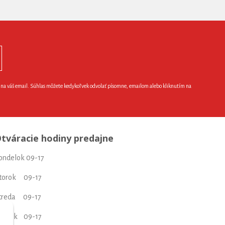
e na váš email. Súhlas môžete kedykoľvek odvolať písomne, emailom alebo kliknutím na
tváracie hodiny predajne
ondelok 09-17
torok 09-17
treda 09-17
tvrtok 09-17