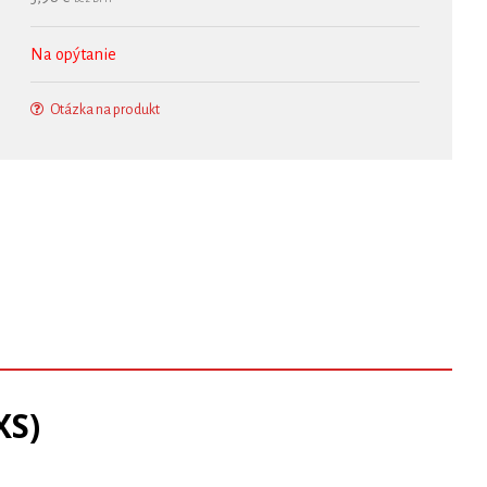
Na opýtanie
Otázka na produkt
XS)