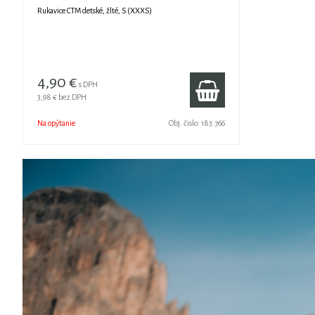
Rukavice CTM detské, žlté, S (XXXS)
4,90 €
s DPH
3,98 €
bez DPH
Na opýtanie
Obj. čislo:
183.766