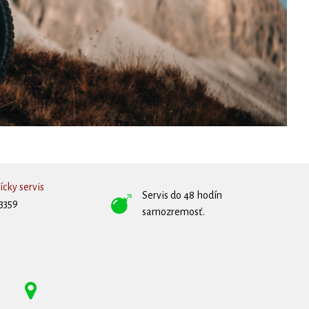
cky servis
Servis do 48 hodín
3359
samozremosť.