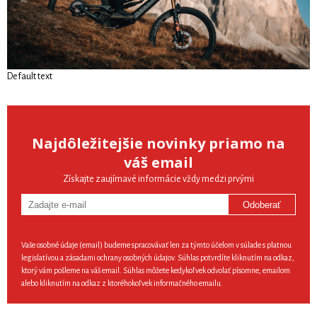
Default text
Najdôležitejšie novinky priamo na
váš email
Získajte zaujímavé informácie vždy medzi prvými
Odoberať
Vaše osobné údaje (email) budeme spracovávať len za týmto účelom v súlade s platnou
legislatívou a zásadami ochrany osobných údajov. Súhlas potvrdíte kliknutím na odkaz,
ktorý vám pošleme na váš email. Súhlas môžete kedykoľvek odvolať písomne, emailom
alebo kliknutím na odkaz z ktoréhokoľvek informačného emailu.