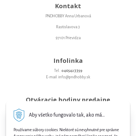
Kontakt
PNDHOBBY Anna Urbanová
Rastislavova 3
97101 Prievidza
Infolinka
Tel.:
0465423359
E-mail: info@pndhobby.sk
Otváracie hodiny predajne
Pondelok 09-17
Aby všetko fungovalo tak, ako má...
Utorok 09-17
Používame súbory cookies. Niektoré sú nevyhnutné pre správne
Streda 09-17