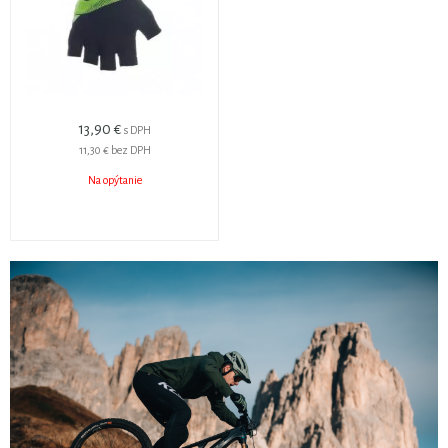
13,90 €
s DPH
11,30 €
bez DPH
Na opýtanie