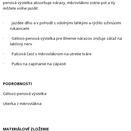
penová výstelka absorbuje nárazy, mikrovlákno zotrie pot a Vy
môžete voľne jazdiť.
· Jazdite dlho a v pohodlí s odolnými ľahkými a rýchlo schnúcimi
rukavicami
· Gélovo-penová výstelka pre tlmenie nárazov znižuje záťaž na
lakťový nerv
· Palcová časť s mikrovláknom na utretie tváre
· Putko na zapínanie na zápästí
PODROBNOSTI
Gélovo-penová výstelka
Utierka z mikrovlákna
MATERIÁLOVÉ ZLOŽENIE