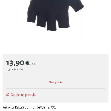
13,90
€
s DPH
11,30 €
bez DPH
Na opýtanie
Otázka na produkt
Rukavice KELLYS Comfort 018, lime, XXL