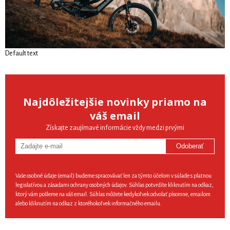
Default text
Najdôležitejšie novinky priamo na
váš email
Získajte zaujímavé informácie vždy medzi prvými
Odoberať
Vaše osobné údaje (email) budeme spracovávať len za týmto účelom v súlade s platnou
legislatívou a zásadami ochrany osobných údajov. Súhlas potvrdíte kliknutím na odkaz,
ktorý vám pošleme na váš email. Súhlas môžete kedykoľvek odvolať písomne, emailom
alebo kliknutím na odkaz z ktoréhokoľvek informačného emailu.