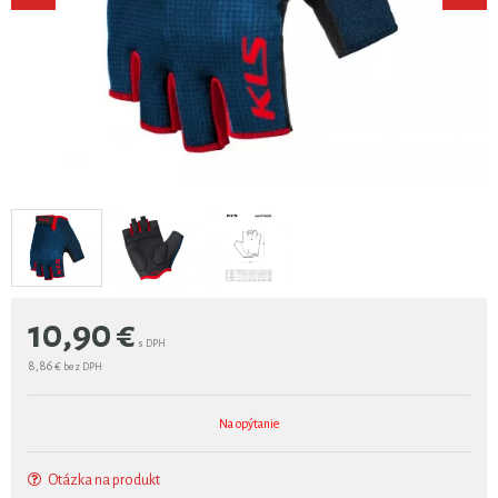
10,90
€
s DPH
8,86 €
bez DPH
Na opýtanie
Otázka na produkt