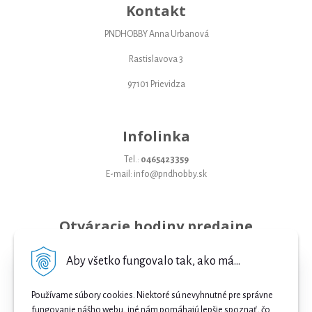
Kontakt
PNDHOBBY Anna Urbanová
Rastislavova 3
97101 Prievidza
Infolinka
Tel.:
0465423359
E-mail: info@pndhobby.sk
Otváracie hodiny predajne
Pondelok 09-17
Aby všetko fungovalo tak, ako má...
Utorok 09-17
Používame súbory cookies. Niektoré sú nevyhnutné pre správne
Streda 09-17
fungovanie nášho webu, iné nám pomáhajú lepšie spoznať, čo