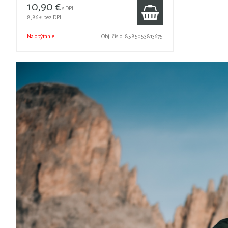
10,90 €
s DPH
8,86 €
bez DPH
Na opýtanie
Obj. čislo:
8585053813675