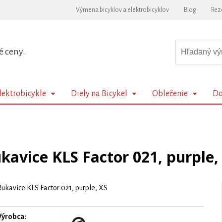
Výmena bicyklov a elektrobicyklov
Blog
Rez
é ceny.
lektrobicykle
Diely na Bicykel
Oblečenie
Do
kavice KLS Factor 021, purple,
ukavice KLS Factor 021, purple, XS
Výrobca: