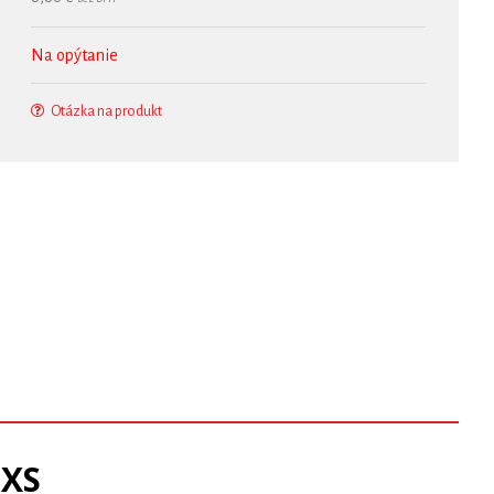
Na opýtanie
Otázka na produkt
 XS