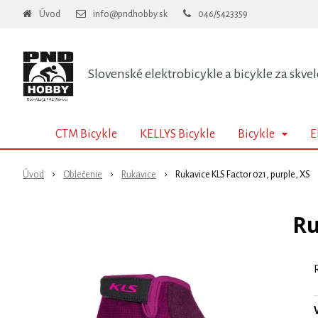
Úvod
info@pndhobby.sk
046/5423359
Slovenské elektrobicykle a bicykle za skvel
CTM Bicykle
KELLYS Bicykle
Bicykle
E
Úvod
Oblečenie
Rukavice
Rukavice KLS Factor 021, purple, XS
Ru
R