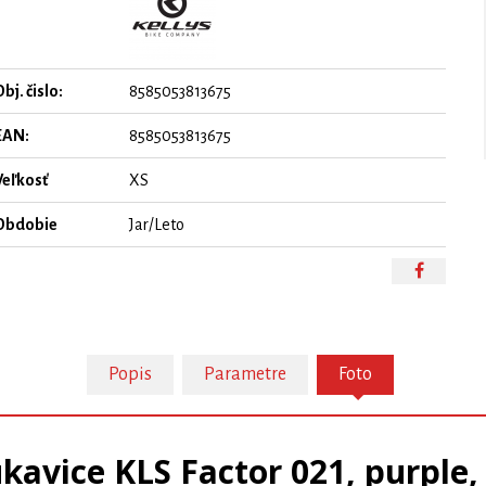
bj. čislo:
8585053813675
EAN:
8585053813675
Veľkosť
XS
Obdobie
Jar/Leto
Popis
Parametre
Foto
kavice KLS Factor 021, purple,