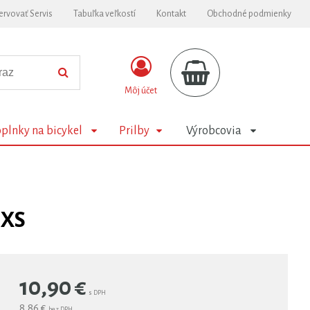
ervovať Servis
Tabuľka veľkostí
Kontakt
Obchodné podmienky
Môj účet
plnky na bicykel
Prilby
Výrobcovia
 XS
10,90
€
s DPH
8,86 €
bez DPH