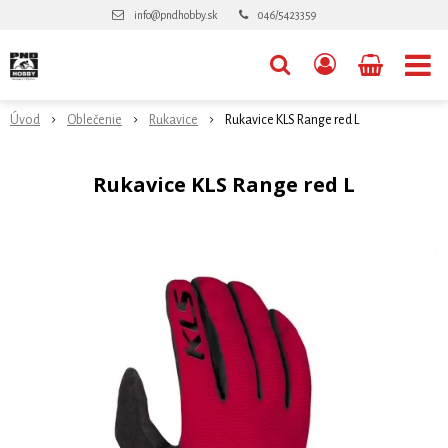
info@pndhobby.sk
046/5423359
Úvod
Oblečenie
Rukavice
Rukavice KLS Range red L
Rukavice KLS Range red L