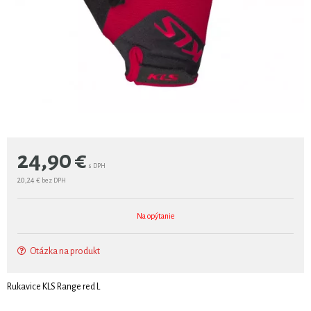
24,90
€
s DPH
20,24 €
bez DPH
Na opýtanie
Otázka na produkt
Rukavice KLS Range red L