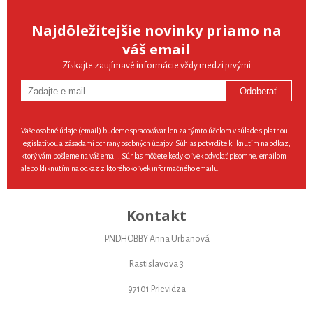
Najdôležitejšie novinky priamo na
váš email
Získajte zaujímavé informácie vždy medzi prvými
Odoberať
Vaše osobné údaje (email) budeme spracovávať len za týmto účelom v súlade s platnou
legislatívou a zásadami ochrany osobných údajov. Súhlas potvrdíte kliknutím na odkaz,
ktorý vám pošleme na váš email. Súhlas môžete kedykoľvek odvolať písomne, emailom
alebo kliknutím na odkaz z ktoréhokoľvek informačného emailu.
Kontakt
PNDHOBBY Anna Urbanová
Rastislavova 3
97101 Prievidza