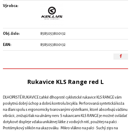
Výrobca:
Obj. čislo:
8585053800132
EAN:
8585053800132
Rukavice KLS Range red L
DLHOPRSTÉ RUKAVICE Ľahké dlhoprsté cyklistické rukavice KLS RANGE vám
poskytnú dobrý úchop a dobrú kontrolu bicykla. Perforovaná syntetická koža
na dlani spolu s ergonomicky tvarovanými výstelkami, ktoré absorbujú väčšinu
vibrácii, znižujú tlak na ulnárny nerv. S rukavicami KLS RANGE je možné ovládať
dotykové displeje vďaka unikátnej látke z vodivých nití, použitej na palci. ·
Protišmykový silikón na ukazováku · Mikro vlákno na palci · Suchý zips na