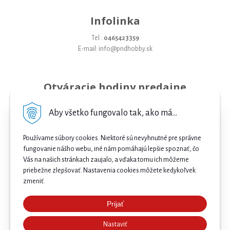
Infolinka
Tel.:
0465423359
E-mail: info@pndhobby.sk
Otváracie hodiny predajne
Pondelok 09-17
Aby všetko fungovalo tak, ako má...
Utorok 09-17
Používame súbory cookies. Niektoré sú nevyhnutné pre správne
Streda 09-17
fungovanie nášho webu, iné nám pomáhajú lepšie spoznať, čo
Vás na našich stránkach zaujalo, a vďaka tomu ich môžeme
Štvrtok 09-17
priebežne zlepšovať. Nastavenia cookies môžete kedykoľvek
Piatok 09-17
zmeniť.
Sobota 09-12
Prijať
Najnižšia cena .
Nedeľa Zatvorené
Nastaviť
Našli ste nižšiu cenu e-biku? Prekonáme ju! 🔥 Pošlite