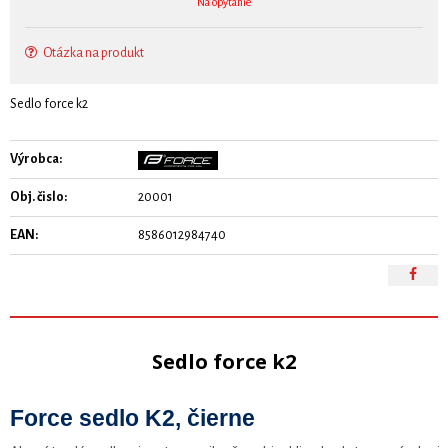
Na opýtanie
Otázka na produkt
Sedlo force k2
Výrobca:
Obj. čislo:
20001
EAN:
8586012984740
Sedlo force k2
Force sedlo K2, čierne