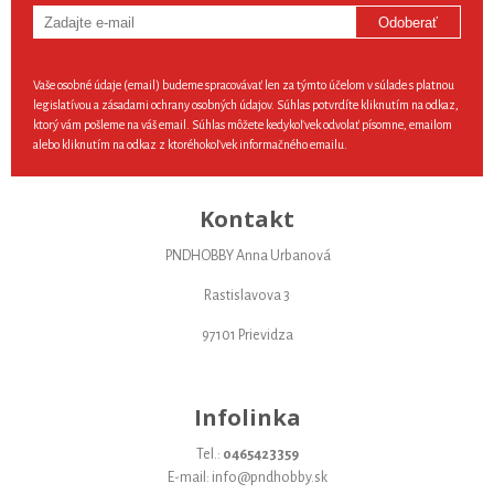
Odoberať
Vaše osobné údaje (email) budeme spracovávať len za týmto účelom v súlade s platnou
legislatívou a zásadami ochrany osobných údajov. Súhlas potvrdíte kliknutím na odkaz,
ktorý vám pošleme na váš email. Súhlas môžete kedykoľvek odvolať písomne, emailom
alebo kliknutím na odkaz z ktoréhokoľvek informačného emailu.
Kontakt
PNDHOBBY Anna Urbanová
Rastislavova 3
97101 Prievidza
Infolinka
Tel.:
0465423359
E-mail: info@pndhobby.sk