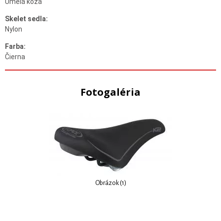
Umelá koža
Skelet sedla:
Nylon
Farba:
Čierna
Fotogaléria
Obrázok (1)