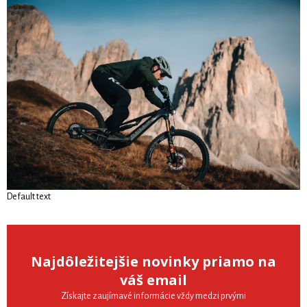
Default text
Najdôležitejšie novinky priamo na
váš email
Získajte zaujímavé informácie vždy medzi prvými