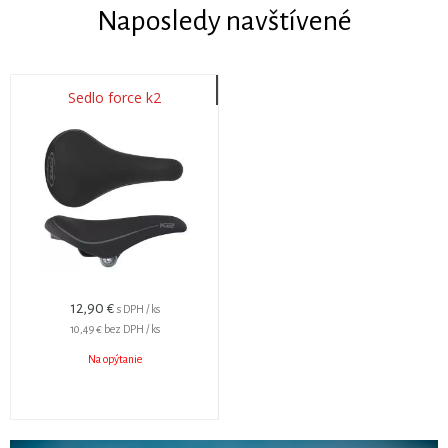
Naposledy navštívené
Sedlo force k2
12,90 €
s DPH / ks
10,49 €
bez DPH / ks
Na opýtanie