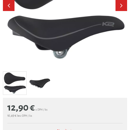
12,90
€
s DPH / ks
10,49 €
bez DPH / ks