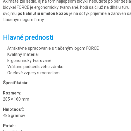
Ak máte zlé sedlo, aj na tom najlepšom bicykli nebudete po pár desiat
bicykel FORCE je ergonomicky tvarované, hodí sa či už na dlhšiu túr
svojmu
potiahnutiu umelou kožou
je na dotyk príjemné a zároveň s
tlačeným logom firmy.
Hlavné prednosti
Atraktívne spracovanie s tlačeným logom FORCE
Kvalitný materiál
Ergonomicky tvarované
Vrátane podsedlového zámku
Oceľové vzpery s meradlom
Špecifikácia:
Rozmery:
285 × 160 mm
Hmotnosť:
485 gramov
Poťah: