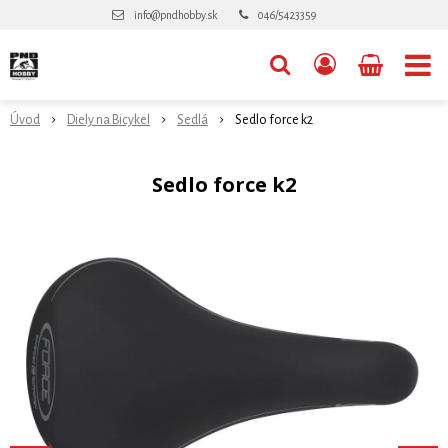
info@pndhobby.sk
046/5423359
Úvod
Diely na Bicykel
Sedlá
Sedlo force k2
Sedlo force k2