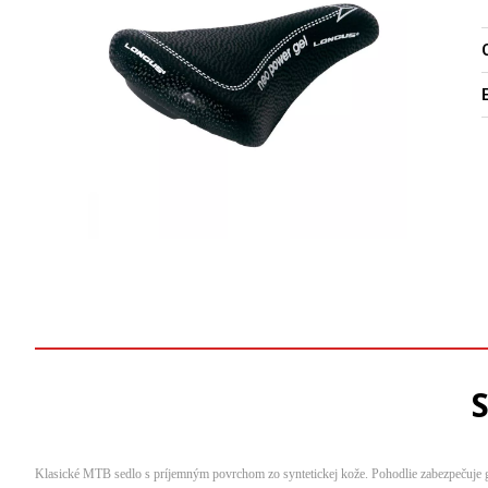
O
Klasické MTB sedlo s príjemným povrchom zo syntetickej kože. Pohodlie zabezpečuje 