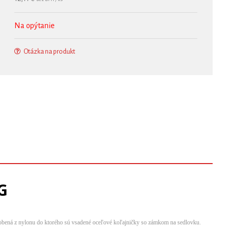
Na opýtanie
Otázka na produkt
G
robená z nylonu do ktorého sú vsadené oceľové koľajničky so zámkom na sedlovku.