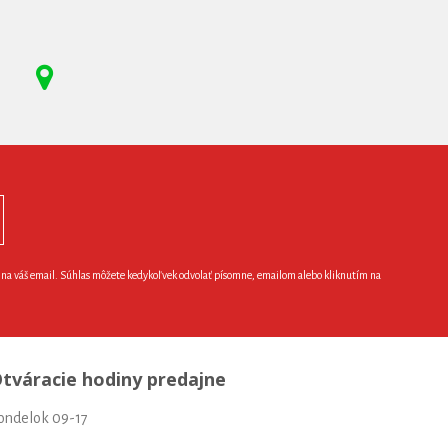
e na váš email. Súhlas môžete kedykoľvek odvolať písomne, emailom alebo kliknutím na
tváracie hodiny predajne
ondelok 09-17