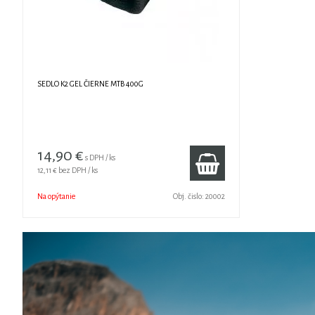
SEDLO K2 GEL ČIERNE MTB 400G
14,90 €
s DPH / ks
12,11 €
bez DPH / ks
Na opýtanie
Obj. čislo:
20002