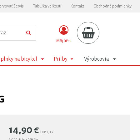
ervovať Servis
Tabuľka veľkostí
Kontakt
Obchodné podmienky
Môj účet
plnky na bicykel
Prilby
Výrobcovia
G
14,90
€
s DPH / ks
12,11 €
bez DPH / ks