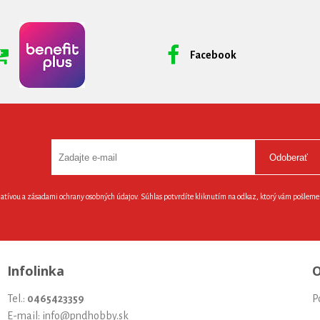
Facebook
Odoberať
latívou a zásadami ochrany osobných údajov. Súhlas potvrdíte kliknutím na odkaz, ktorý vám pošlem
Infolinka
O
Tel.:
0465423359
P
E-mail: info@pndhobby.sk