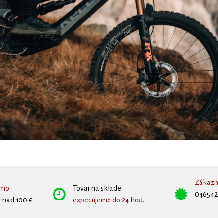
Zákazní
rmo
Tovar na sklade
046542
 nad 100 €
expedujeme do 24 hod.