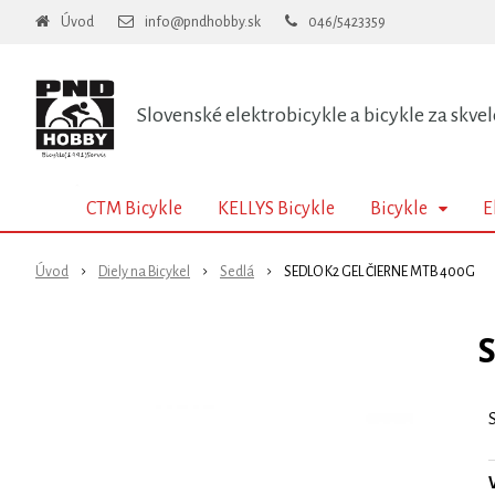
Úvod
info@pndhobby.sk
046/5423359
Slovenské elektrobicykle a bicykle za skvel
CTM Bicykle
KELLYS Bicykle
Bicykle
E
Úvod
Diely na Bicykel
Sedlá
SEDLO K2 GEL ČIERNE MTB 400G