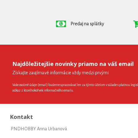
Predaj na splátky
Najdôležitejšie novinky priamo na váš email
Získajte zaujímavé informácie vždy medzi prvými
Vaše osobné údaje (email) budeme spracovávať len za týmto účelom v súlade s platnou legis
odkaz z ktoréhokoľvek informačného emailu.
Kontakt
PNDHOBBY Anna Urbanová