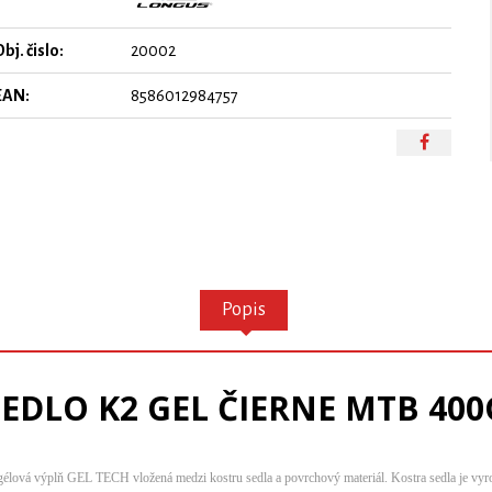
bj. čislo:
20002
EAN:
8586012984757
Popis
SEDLO K2 GEL ČIERNE MTB 400
gélová výplň GEL TECH vložená medzi kostru sedla a povrchový materiál. Kostra sedla je vy