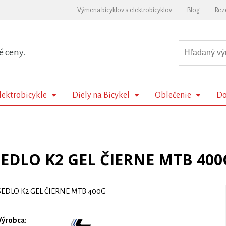
Výmena bicyklov a elektrobicyklov
Blog
Rez
é ceny.
lektrobicykle
Diely na Bicykel
Oblečenie
Do
SEDLO K2 GEL ČIERNE MTB 400
SEDLO K2 GEL ČIERNE MTB 400G
Výrobca: