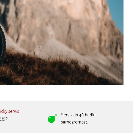
cky servis
Servis do 48 hodín
3359
samozremosť.