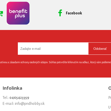
Facebook
Odoberať
latívou a zásadami ochrany osobných údajov. Súhlas potvrdíte kliknutím na odkaz, ktorý vám pošlem
Infolinka
O
Tel.:
0465423359
P
E-mail: info@pndhobby.sk
U