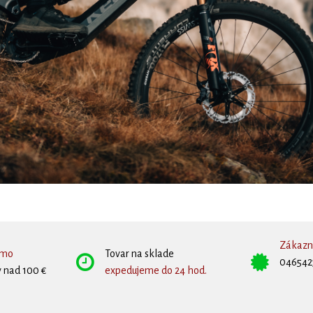
Zákazní
rmo
Tovar na sklade
046542
 nad 100 €
expedujeme do 24 hod.