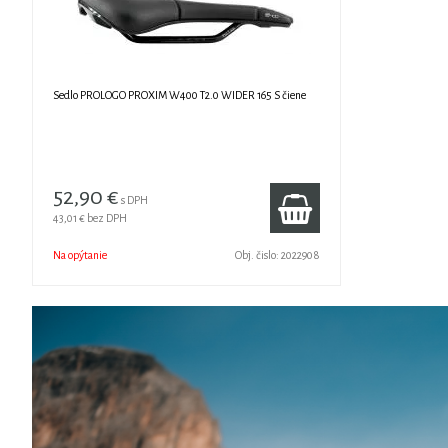
Sedlo PROLOGO PROXIM W400 T2.0 WIDER 165 S čiene
52,90 €
s DPH
43,01 €
bez DPH
Na opýtanie
Obj. čislo:
2022908