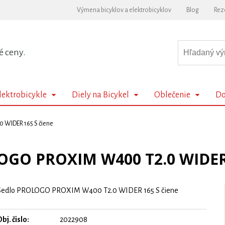
Výmena bicyklov a elektrobicyklov
Blog
Rez
é ceny.
lektrobicykle
Diely na Bicykel
Oblečenie
Do
 WIDER 165 S čiene
OGO PROXIM W400 T2.0 WIDER 
Sedlo PROLOGO PROXIM W400 T2.0 WIDER 165 S čiene
bj. čislo:
2022908