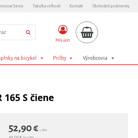
ervovať Servis
Tabuľka veľkostí
Kontakt
Obchodné podmienky
Môj účet
plnky na bicykel
Prilby
Výrobcovia
165 S čiene
52,90
€
s DPH
43,01 €
bez DPH