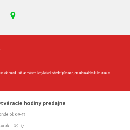
e na váš email. Súhlas môžete kedykoľvek odvolať písomne, emailom alebo kliknutím na
tváracie hodiny predajne
ondelok 09-17
torok 09-17