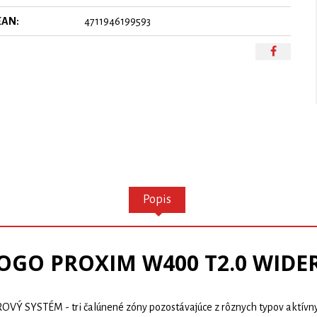
EAN:
4711946199593
Popis
OGO PROXIM W400 T2.0 WIDER 
TÉM - tri čalúnené zóny pozostávajúce z rôznych typov aktívnych 