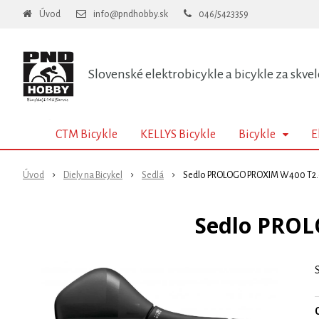
Úvod
info@pndhobby.sk
046/5423359
Slovenské elektrobicykle a bicykle za skvel
CTM Bicykle
KELLYS Bicykle
Bicykle
E
Úvod
Diely na Bicykel
Sedlá
Sedlo PROLOGO PROXIM W400 T2.0
Sedlo PROL
O