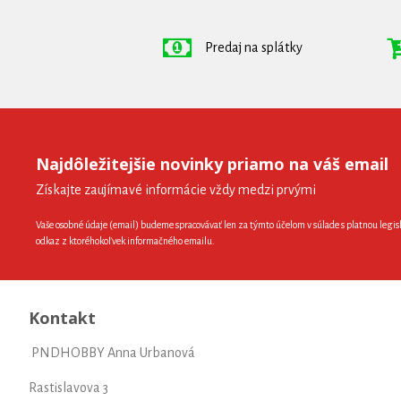
Predaj na splátky
Najdôležitejšie novinky priamo na váš email
Získajte zaujímavé informácie vždy medzi prvými
Vaše osobné údaje (email) budeme spracovávať len za týmto účelom v súlade s platnou legis
odkaz z ktoréhokoľvek informačného emailu.
Kontakt
PNDHOBBY Anna Urbanová
Rastislavova 3