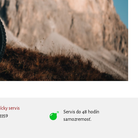
cky servis
Servis do 48 hodín
3359
samozremosť.