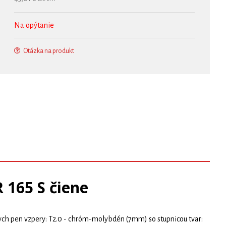
Na opýtanie
Otázka na produkt
165 S čiene
pen vzpery: T2.0 - chróm-molybdén (7mm) so stupnicou tvar: