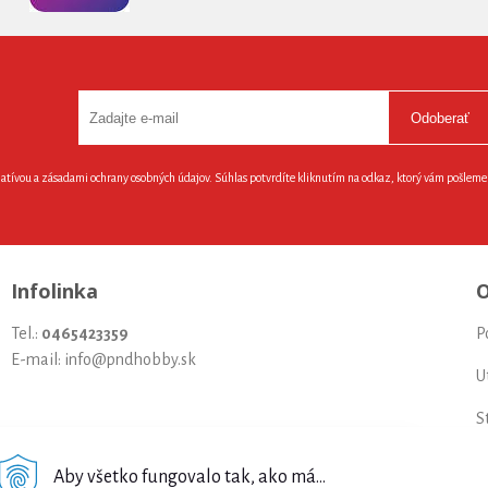
Odoberať
latívou a zásadami ochrany osobných údajov. Súhlas potvrdíte kliknutím na odkaz, ktorý vám pošlem
Infolinka
O
Tel.:
0465423359
P
E-mail: info@pndhobby.sk
U
S
Š
Aby všetko fungovalo tak, ako má...