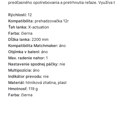
predčasného opotrebovania a pretrhnutia reťaze. Využíva 
Rýchlosti:
12
Kompatibilita:
prehadzovačka 12r
Ťah lanka:
X-actuation
Farba:
čierna
Dĺžka lanka:
2200 mm
Kompatibilita Matchmaker:
áno
Objímka v balení:
áno
Max. radenie nahor:
1
Nastavenie spodnej páčky:
nie
Multipozícia:
áno
Indikátor prevodu:
nie
Materiál:
hliníková zliatina, plast
Hmotnosť:
119 g
Farba:
čierna