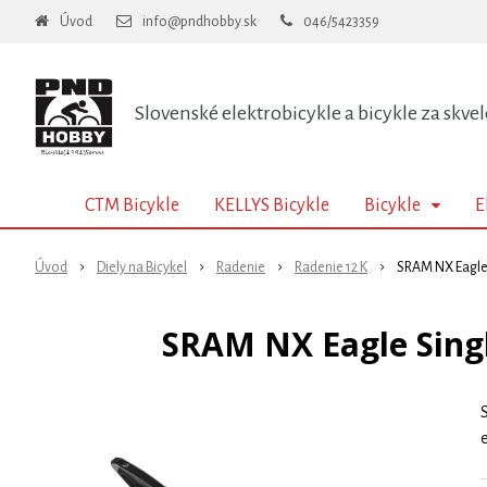
Úvod
info@pndhobby.sk
046/5423359
Slovenské elektrobicykle a bicykle za skvel
CTM Bicykle
KELLYS Bicykle
Bicykle
E
Úvod
Diely na Bicykel
Radenie
Radenie 12 K
SRAM NX Eagle S
SRAM NX Eagle Single
S