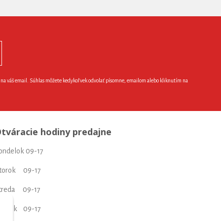
e na váš email. Súhlas môžete kedykoľvek odvolať písomne, emailom alebo kliknutím na
tváracie hodiny predajne
ondelok 09-17
torok 09-17
treda 09-17
tvrtok 09-17