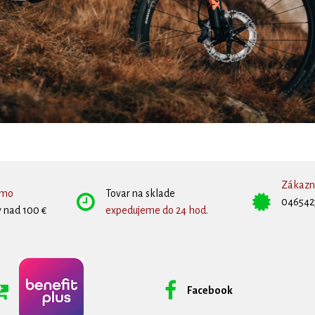
Zákazní
rmo
Tovar na sklade
046542
 nad 100 €
expedujeme do 24 hod.
Facebook