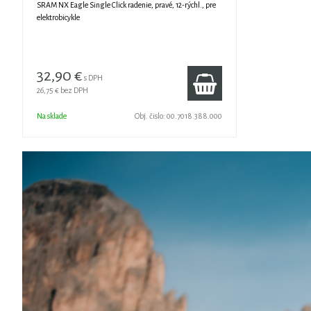
SRAM NX Eagle Single Click radenie, pravé, 12-rýchl., pre
elektrobicykle
32,90 €
s DPH
26,75 €
bez DPH
Na sklade
Obj. čislo:
00.7018.388.000