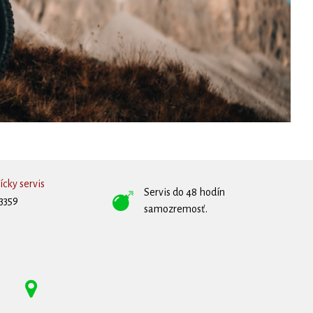
cky servis
Servis do 48 hodín
3359
samozremosť.