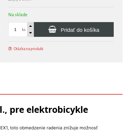
Na sklade
Pridať do košíka
ks
Otázka na produkt
., pre elektrobicykle
y EX1, toto obmedzenie radenia znižuje možnosť