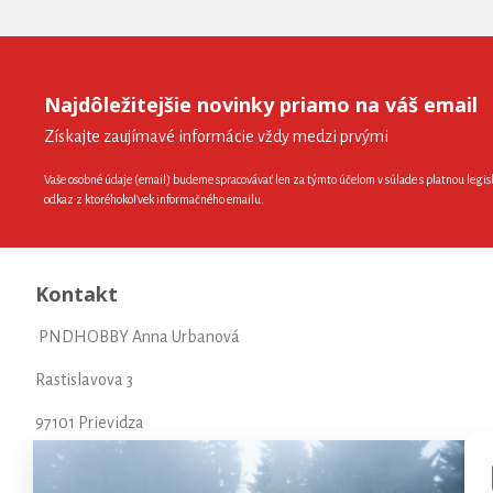
Najdôležitejšie novinky priamo na váš email
Získajte zaujímavé informácie vždy medzi prvými
Vaše osobné údaje (email) budeme spracovávať len za týmto účelom v súlade s platnou legis
odkaz z ktoréhokoľvek informačného emailu.
Kontakt
PNDHOBBY Anna Urbanová
Rastislavova 3
97101 Prievidza