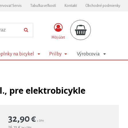
ervovať Servis
Tabuľka veľkostí
Kontakt
Obchodné podmienky
Môj účet
plnky na bicykel
Prilby
Výrobcovia
., pre elektrobicykle
32,90
€
s DPH
26,75 €
bez DPH