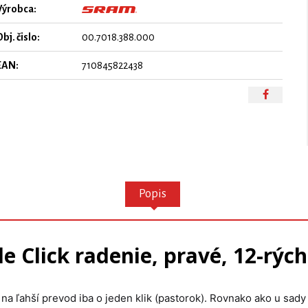
Výrobca:
bj. čislo:
00.7018.388.000
EAN:
710845822438
Popis
 Click radenie, pravé, 12-rýchl
a ľahší prevod iba o jeden klik (pastorok). Rovnako ako u sad