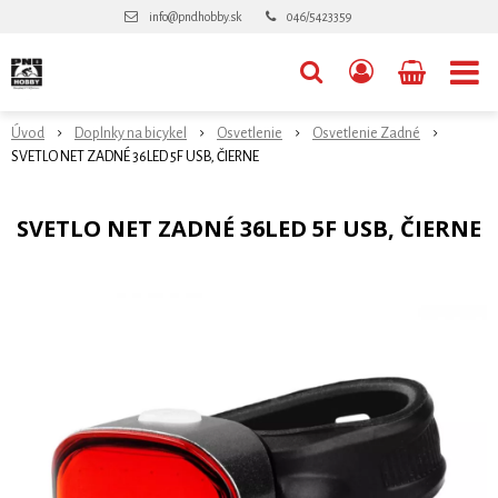
info@pndhobby.sk
046/5423359
Úvod
Doplnky na bicykel
Osvetlenie
Osvetlenie Zadné
SVETLO NET ZADNÉ 36LED 5F USB, ČIERNE
SVETLO NET ZADNÉ 36LED 5F USB, ČIERNE