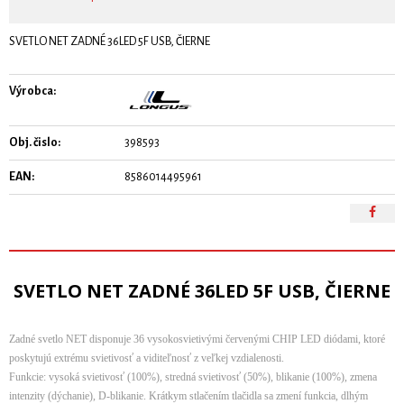
SVETLO NET ZADNÉ 36LED 5F USB, ČIERNE
Výrobca:
Obj. čislo:
398593
EAN:
8586014495961
SVETLO NET ZADNÉ 36LED 5F USB, ČIERNE
Zadné svetlo NET disponuje 36 vysokosvietivými červenými CHIP LED diódami, ktoré
poskytujú extrému svietivosť a viditeľnosť z veľkej vzdialenosti.
Funkcie: vysoká svietivosť (100%), stredná svietivosť (50%), blikanie (100%), zmena
intenzity (dýchanie), D-blikanie. Krátkym stlačením tlačidla sa zmení funkcia, dlhým