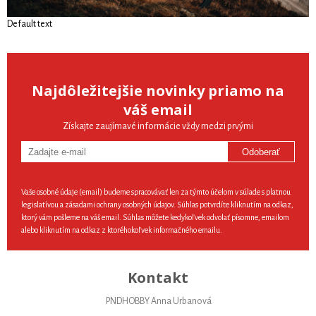
Default text
Najdôležitejšie novinky priamo na
váš email
Získajte zaujímavé informácie vždy medzi prvými
Odoberať
Vaše osobné údaje (email) budeme spracovávať len za týmto účelom v súlade s platnou
legislatívou a zásadami ochrany osobných údajov. Súhlas potvrdíte kliknutím na odkaz,
ktorý vám pošleme na váš email. Súhlas môžete kedykoľvek odvolať písomne, emailom
alebo kliknutím na odkaz z ktoréhokoľvek informačného emailu.
Kontakt
PNDHOBBY Anna Urbanová