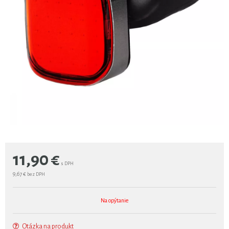
11,90
€
s DPH
9,67 €
bez DPH
Na opýtanie
Otázka na produkt