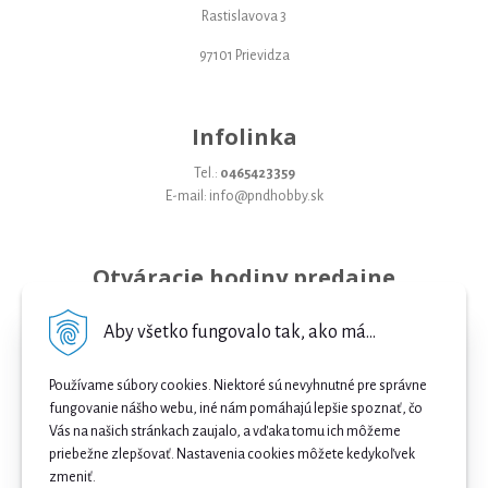
Rastislavova 3
97101 Prievidza
Infolinka
Tel.:
0465423359
E-mail: info@pndhobby.sk
Otváracie hodiny predajne
Pondelok 09-17
Aby všetko fungovalo tak, ako má...
Utorok 09-17
Používame súbory cookies. Niektoré sú nevyhnutné pre správne
Streda 09-17
fungovanie nášho webu, iné nám pomáhajú lepšie spoznať, čo
Vás na našich stránkach zaujalo, a vďaka tomu ich môžeme
Štvrtok 09-17
priebežne zlepšovať. Nastavenia cookies môžete kedykoľvek
Piatok 09-17
zmeniť.