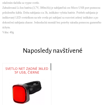
stlačením tlačidla sa vypne svetlo.
Zabudovaná Li-Ion batéria (3,7V, 300mAh) je nabíjateľná cez Micro USB port pomocou
priloženého kábla. Doba nabíjania cca 3h, indikátor vybitia batérie. Priebeh nabíjania je
indikovaný LED svetielkom na tele svetla pri nabíjaní sa rozsvieti zelený indikátor a po
dokončení nabíjania zhasne. Jednoduchá montáž bez potreby náradia pomocou gumeného
úchytu.
Váha: 40g
Naposledy navštívené
SVETLO NET ZADNÉ 36LED
5F USB, ČIERNE