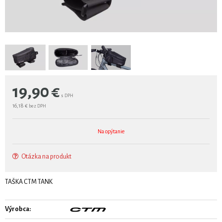
19,90
€
s DPH
16,18 €
bez DPH
Na opýtanie
Otázka na produkt
TAŠKA CTM TANK
Výrobca: