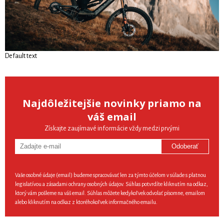
Default text
Najdôležitejšie novinky priamo na
váš email
Získajte zaujímavé informácie vždy medzi prvými
Odoberať
Vaše osobné údaje (email) budeme spracovávať len za týmto účelom v súlade s platnou
legislatívou a zásadami ochrany osobných údajov. Súhlas potvrdíte kliknutím na odkaz,
ktorý vám pošleme na váš email. Súhlas môžete kedykoľvek odvolať písomne, emailom
alebo kliknutím na odkaz z ktoréhokoľvek informačného emailu.