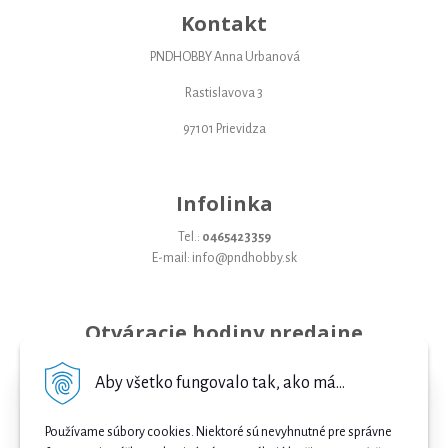
Kontakt
PNDHOBBY Anna Urbanová
Rastislavova 3
97101 Prievidza
Infolinka
Tel.:
0465423359
E-mail: info@pndhobby.sk
Otváracie hodiny predajne
Pondelok 09-17
Aby všetko fungovalo tak, ako má...
Utorok 09-17
Používame súbory cookies. Niektoré sú nevyhnutné pre správne
Streda 09-17