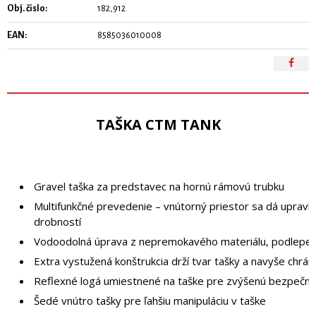
Obj. čislo:
182,912
EAN:
8585036010008
TAŠKA CTM TANK
Gravel taška za predstavec na hornú rámovú trubku
Multifunkčné prevedenie – vnútorný priestor sa dá upraviť
drobností
Vodoodolná úprava z nepremokavého materiálu, podlepe
Extra vystužená konštrukcia drží tvar tašky a navyše chrán
Reflexné logá umiestnené na taške pre zvýšenú bezpečnosť
Šedé vnútro tašky pre ľahšiu manipuláciu v taške