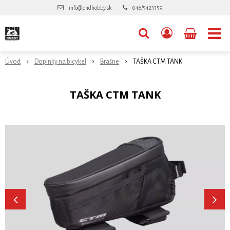
info@pndhobby.sk
046/5423359
Úvod
Doplnky na bicykel
Brašne
TAŠKA CTM TANK
TAŠKA CTM TANK