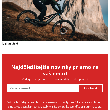
Default text
Najdôležitejšie novinky priamo na
váš email
Získajte zaujímavé informácie vždy medzi prvými
Odoberať
Vaše osobné údaje (email) budeme spracovávať len za týmto účelom v súlade s platnou
legislatívou a zásadami ochrany osobných údajov. Súhlas potvrdíte kliknutím na odkaz,