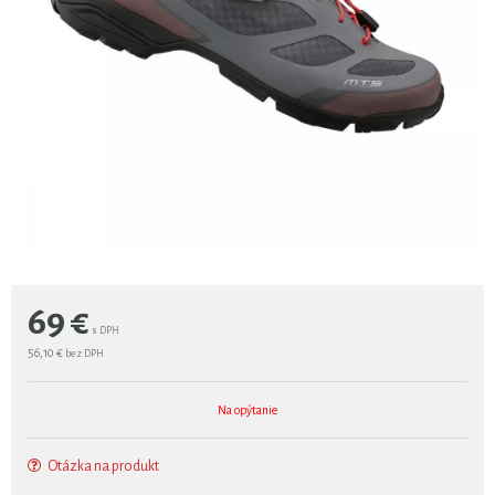
69
€
s DPH
56,10 €
bez DPH
Na opýtanie
Otázka na produkt