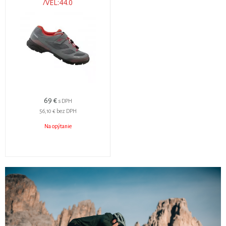
/VEL:44.0
69 €
s DPH
56,10 €
bez DPH
Na opýtanie