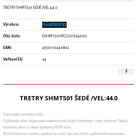
TRETRY SHMT501 ŠEDÉ /VEL:44.0
Výrobca:
Obj. čislo:
ESHMT501MGG01S44000
EAN:
4550170440862
Veľkosť EU
44
TRETRY SHMT501 ŠEDÉ /VEL:44.0
Univerzálne turistické tretry.
Cyklistická obuv inšpirovaná outdoorovými štýlmi kombinuje v sebe vlastnosť ľahkej
turistickej obuvi a výkon špičkovej MTB tretry.
Rýchlošnurovací systém s páskou na suchý zips pre rýchle a jednoduché nastavenie.