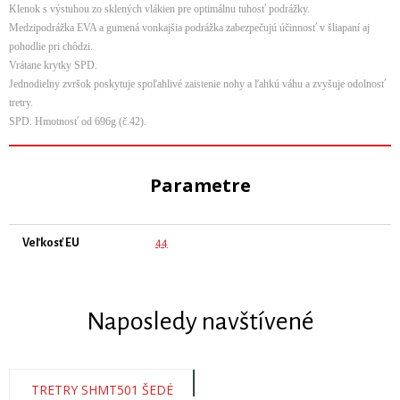
Klenok s výstuhou zo sklených vlákien pre optimálnu tuhosť podrážky.
Medzipodrážka EVA a gumená vonkajšia podrážka zabezpečujú účinnosť v šliapaní aj
pohodlie pri chôdzi.
Vrátane krytky SPD.
Jednodielny zvršok poskytuje spoľahlivé zaistenie nohy a ľahkú váhu a zvyšuje odolnosť
tretry.
SPD. Hmotnosť od 696g (č.42).
Parametre
Veľkosť EU
44
Naposledy navštívené
TRETRY SHMT501 ŠEDÉ