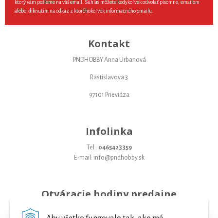
ktorý vám pošleme na váš email. Súhlas môžete kedykoľvek odvolať písomne, emailom
alebo kliknutím na odkaz z ktoréhokoľvek informačného emailu.
Kontakt
PNDHOBBY Anna Urbanová
Rastislavova 3
97101 Prievidza
Infolinka
Tel.:
0465423359
E-mail: info@pndhobby.sk
Otváracie hodiny predajne
Pondelok 09-17