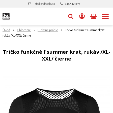
info@pndhobby.sk
046/5423359
Úvod
Oblečenie
Funkčné prádlo
Tričko funkčné f summer krat,
rukáv /XL-XXL/ čierne
Tričko funkčné f summer krat, rukáv /XL-
XXL/ čierne