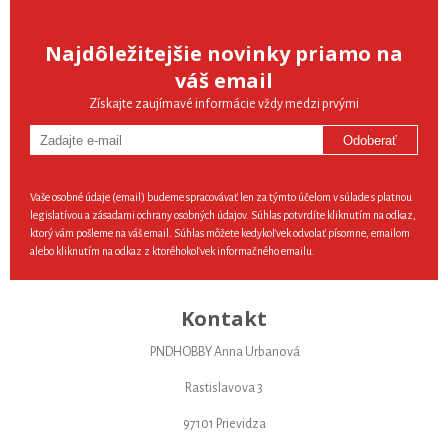
Najdôležitejšie novinky priamo na
váš email
Získajte zaujímavé informácie vždy medzi prvými
Odoberať
Vaše osobné údaje (email) budeme spracovávať len za týmto účelom v súlade s platnou
legislatívou a zásadami ochrany osobných údajov. Súhlas potvrdíte kliknutím na odkaz,
ktorý vám pošleme na váš email. Súhlas môžete kedykoľvek odvolať písomne, emailom
alebo kliknutím na odkaz z ktoréhokoľvek informačného emailu.
Kontakt
PNDHOBBY Anna Urbanová
Rastislavova 3
97101 Prievidza