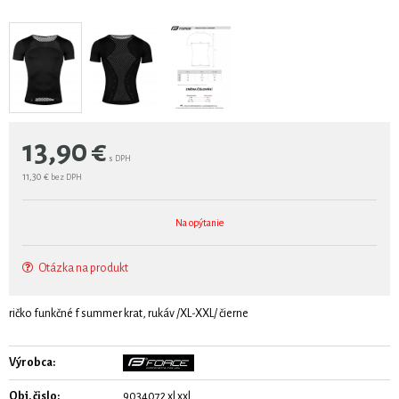
13,90
€
s DPH
11,30 €
bez DPH
Na opýtanie
Otázka na produkt
ričko funkčné f summer krat, rukáv /XL-XXL/ čierne
Výrobca:
Obj. čislo:
9034072 xl xxl