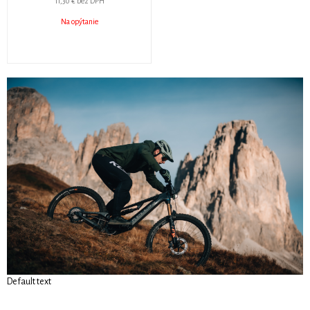
11,30 €
bez DPH
Na opýtanie
Default text