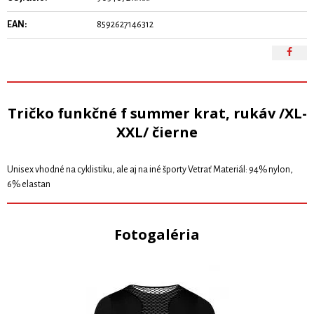
EAN:
8592627146312
Tričko funkčné f summer krat, rukáv /XL-
XXL/ čierne
Unisex vhodné na cyklistiku, ale aj na iné športy Vetrať Materiál: 94% nylon,
6% elastan
Fotogaléria