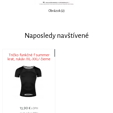
Obrázok (2)
Naposledy navštívené
Tričko funkčné f summer
krat, rukáv /XL-XXL/ čierne
13,90 €
s DPH