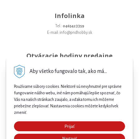
Infolinka
Tel.:
0465423359
E-mail: info@pndhobby.sk
Otváracie hodiny predajne
Pondelok 09-17
Aby všetko fungovalo tak, ako má...
Utorok 09-17
Používame súbory cookies. Niektoré sú nevyhnutné pre správne
Streda 09-17
fungovanie nášho webu, iné nám pomáhajú lepšie spoznať, čo
Vás na našich stránkach zaujalo, a vďaka tomu ich môžeme
Štvrtok 09-17
priebežne zlepšovať. Nastavenia cookies môžete kedykoľvek
Piatok 09-17
zmeniť.
Sobota 09-12
Prijať
Najnižšia cena .
Nedeľa Zatvorené
Nastaviť