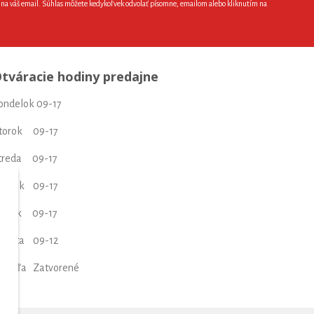
e na váš email. Súhlas môžete kedykoľvek odvolať písomne, emailom alebo kliknutím na
tváracie hodiny predajne
ondelok 09-17
torok 09-17
treda 09-17
tvrtok 09-17
iatok 09-17
obota 09-12
edeľa Zatvorené