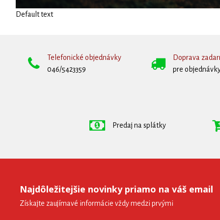
Default text
Telefonické objednávky
Doprava zada
046/5423359
pre objednávky
Predaj na splátky
Najdôležitejšie novinky priamo na váš email
Získajte zaujímavé informácie vždy medzi prvými