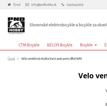
Úvod
info@pndhobby.sk
046/5423359
Slovenské elektrobicykle a bicykle za skvel
CTM Bicykle
KELLYS Bicykle
Bicykle
E
Úvod
Velo ventilová vložka V410 auto pero dlhá WK1
Velo ve
O