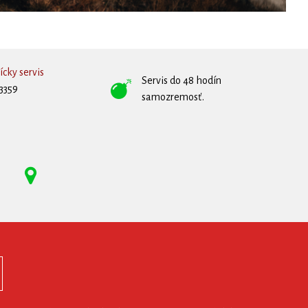
cky servis
Servis do 48 hodín
3359
samozremosť.