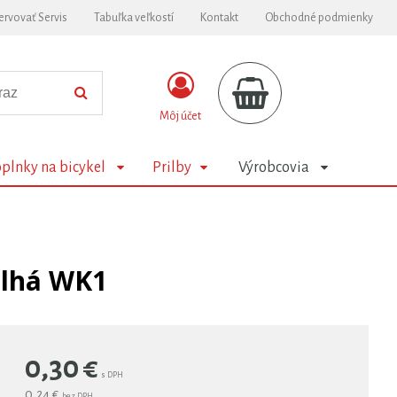
ervovať Servis
Tabuľka veľkostí
Kontakt
Obchodné podmienky
Môj účet
plnky na bicykel
Prilby
Výrobcovia
dlhá WK1
0,30
€
s DPH
0,24 €
bez DPH