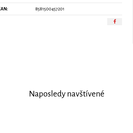
EAN:
8581500457201
Naposledy navštívené