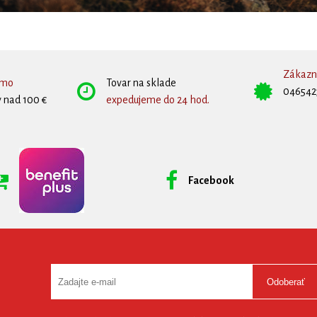
Zákazní
rmo
Tovar na sklade
046542
 nad 100 €
expedujeme do 24 hod.
Facebook
Odoberať