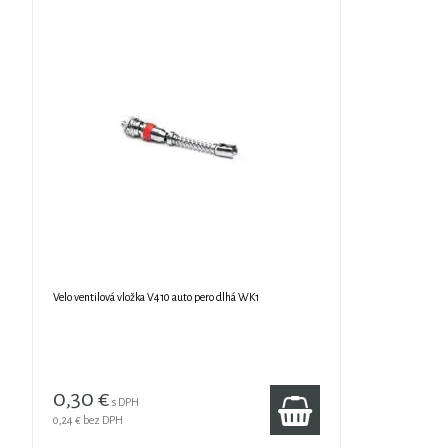
Velo ventilová vložka V410 auto pero dlhá WK1
0,30 €
s DPH
0,24 €
bez DPH