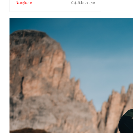
Na opýtanie
Obj. čislo:
045720