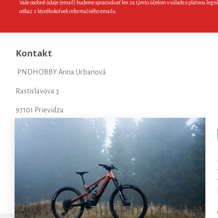
Vaše osobné údaje (email) budeme spracovávať len za týmto účelom v súlade s platnou legis
odkaz z ktoréhokoľvek informačného emailu.
Kontakt
PNDHOBBY Anna Urbanová
Rastislavova 3
97101 Prievidza