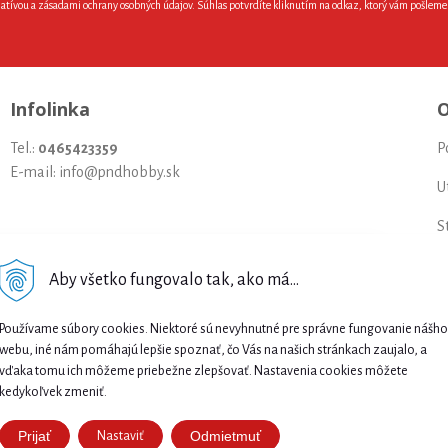
latívou a zásadami ochrany osobných údajov. Súhlas potvrdíte kliknutím na odkaz, ktorý vám pošlem
Infolinka
O
Tel.:
0465423359
P
E-mail: info@pndhobby.sk
U
S
Š
Aby všetko fungovalo tak, ako má...
Najnižšia cena .
P
Používame súbory cookies. Niektoré sú nevyhnutné pre správne fungovanie nášho
Našli ste nižšiu cenu e-biku? Prekonáme ju!
S
webu, iné nám pomáhajú lepšie spoznať, čo Vás na našich stránkach zaujalo, a
🔥 Pošlite nám ponuku a získajte ešte lepšiu
vďaka tomu ich môžeme priebežne zlepšovať. Nastavenia cookies môžete
N
cenu. 🚴⚡
kedykoľvek zmeniť.
Prijať
Odmietmuť
Nastaviť