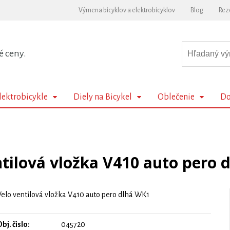
Výmena bicyklov a elektrobicyklov
Blog
Rez
é ceny.
lektrobicykle
Diely na Bicykel
Oblečenie
Do
ntilová vložka V410 auto pero 
Velo ventilová vložka V410 auto pero dlhá WK1
bj. čislo:
045720