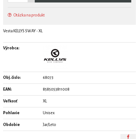
Otázka na produkt
Vesta KELLYS SWAY - XL
Výrobca:
Obj. čislo:
68073
EAN:
8585053811008
Veľkosť
XL
Pohlavie
Unisex
Obdobie
Jar/Leto