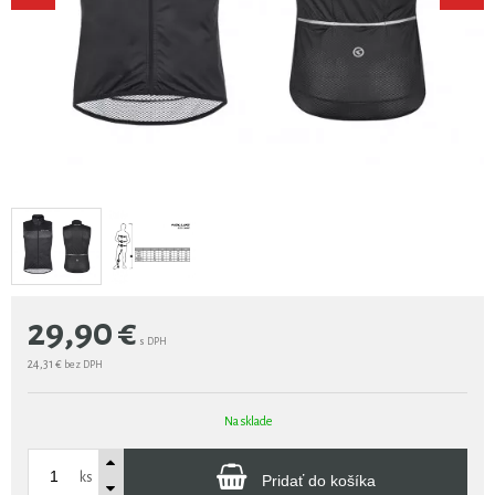
29,90
€
s DPH
24,31 €
bez DPH
Na sklade
ks
Pridať do košíka