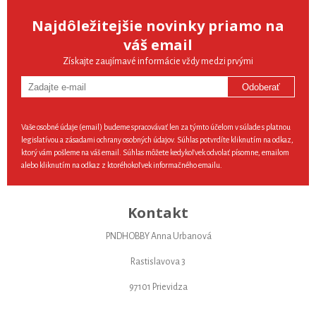
Najdôležitejšie novinky priamo na
váš email
Získajte zaujímavé informácie vždy medzi prvými
Odoberať
Vaše osobné údaje (email) budeme spracovávať len za týmto účelom v súlade s platnou
legislatívou a zásadami ochrany osobných údajov. Súhlas potvrdíte kliknutím na odkaz,
ktorý vám pošleme na váš email. Súhlas môžete kedykoľvek odvolať písomne, emailom
alebo kliknutím na odkaz z ktoréhokoľvek informačného emailu.
Kontakt
PNDHOBBY Anna Urbanová
Rastislavova 3
97101 Prievidza