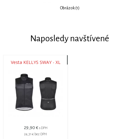
Obrázok (1)
Naposledy navštívené
Vesta KELLYS SWAY - XL
29,90 €
s DPH
24,31 €
bez DPH