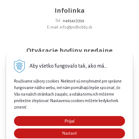
Infolinka
Tel.:
0465423359
E-mail: info@pndhobby.sk
Otváracie hodiny predajne
Pondelok 09-17
Aby všetko fungovalo tak, ako má...
Utorok 09-17
Používame súbory cookies. Niektoré sú nevyhnutné pre správne
Streda 09-17
fungovanie nášho webu, iné nám pomáhajú lepšie spoznať, čo
Vás na našich stránkach zaujalo, a vďaka tomu ich môžeme
Štvrtok 09-17
priebežne zlepšovať. Nastavenia cookies môžete kedykoľvek
Piatok 09-17
zmeniť.
Sobota 09-12
Prijať
Najnižšia cena .
Nedeľa Zatvorené
Nastaviť
Našli ste nižšiu cenu e-biku? Prekonáme ju! 🔥 Pošlite