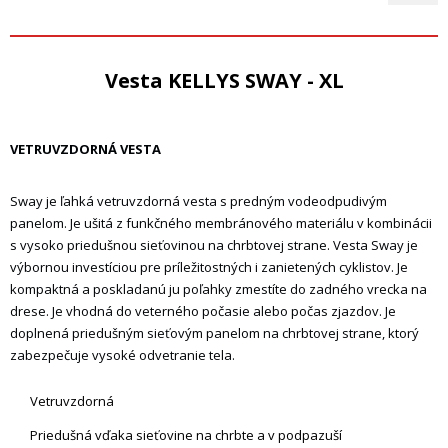
Vesta KELLYS SWAY - XL
VETRUVZDORNÁ VESTA
Sway je ľahká vetruvzdorná vesta s predným vodeodpudivým
panelom. Je ušitá z funkčného membránového materiálu v kombinácii
s vysoko priedušnou sieťovinou na chrbtovej strane. Vesta Sway je
výbornou investíciou pre príležitostných i zanietených cyklistov. Je
kompaktná a poskladanú ju poľahky zmestíte do zadného vrecka na
drese. Je vhodná do veterného počasie alebo počas zjazdov. Je
doplnená priedušným sieťovým panelom na chrbtovej strane, ktorý
zabezpečuje vysoké odvetranie tela.
Vetruvzdorná
Priedušná vďaka sieťovine na chrbte a v podpazuší