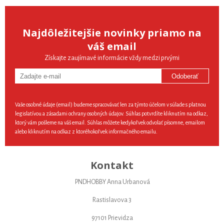
Najdôležitejšie novinky priamo na
váš email
Získajte zaujímavé informácie vždy medzi prvými
Odoberať
Vaše osobné údaje (email) budeme spracovávať len za týmto účelom v súlade s platnou
legislatívou a zásadami ochrany osobných údajov. Súhlas potvrdíte kliknutím na odkaz,
ktorý vám pošleme na váš email. Súhlas môžete kedykoľvek odvolať písomne, emailom
alebo kliknutím na odkaz z ktoréhokoľvek informačného emailu.
Kontakt
PNDHOBBY Anna Urbanová
Rastislavova 3
97101 Prievidza