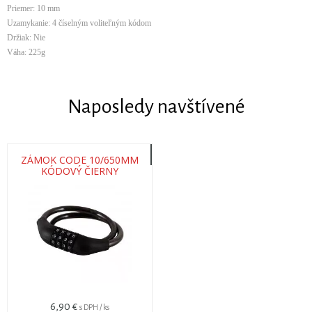
Priemer: 10 mm
Uzamykanie: 4 číselným voliteľným kódom
Držiak: Nie
Váha: 225g
Naposledy navštívené
ZÁMOK CODE 10/650MM
KÓDOVÝ ČIERNY
6,90 €
s DPH / ks