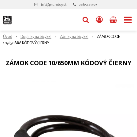
info@pndhobby.sk
046/5423359
Úvod
Doplnky na bicykel
Zámky na bicykel
ZÁMOK CODE
10/650MM KÓDOVÝ ČIERNY
ZÁMOK CODE 10/650MM KÓDOVÝ ČIERNY