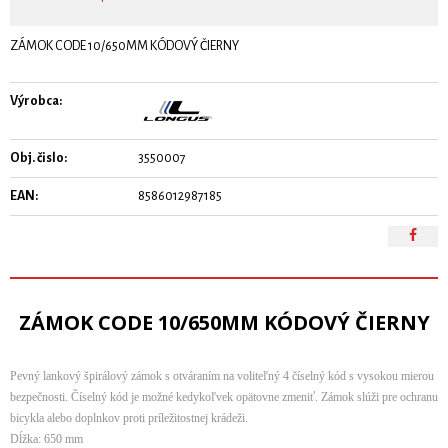
ZÁMOK CODE 10/650MM KÓDOVÝ ČIERNY
Výrobca:
Obj. čislo:
3550007
EAN:
8586012987185
ZÁMOK CODE 10/650MM KÓDOVÝ ČIERNY
Pevný lankový špirálový zámok s otváraním na voliteľný 4 číselný kód s vysokou mierou
bezpečnosti. Číselný kód je možné kedykoľvek opätovne zmeniť. Zámok slúži pre ochranu
bicykla alebo doplnkov proti príležitostnej krádeži.
Dĺžka: 650 mm