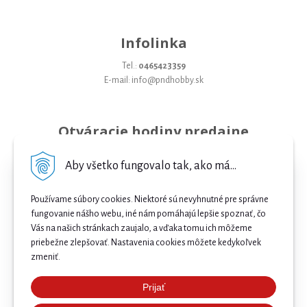
Infolinka
Tel.:
0465423359
E-mail: info@pndhobby.sk
Otváracie hodiny predajne
Pondelok 09-17
Aby všetko fungovalo tak, ako má...
Utorok 09-17
Používame súbory cookies. Niektoré sú nevyhnutné pre správne
Streda 09-17
fungovanie nášho webu, iné nám pomáhajú lepšie spoznať, čo
Vás na našich stránkach zaujalo, a vďaka tomu ich môžeme
Štvrtok 09-17
priebežne zlepšovať. Nastavenia cookies môžete kedykoľvek
Piatok 09-17
zmeniť.
Sobota 09-12
Prijať
Najnižšia cena .
Nedeľa Zatvorené