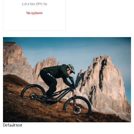
5,61 €
bez DPH / ks
Na opýtanie
Default text