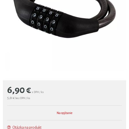
6,90
€
s DPH / ks
5,61 €
bez DPH / ks
Na opýtanie
Otázka na produkt