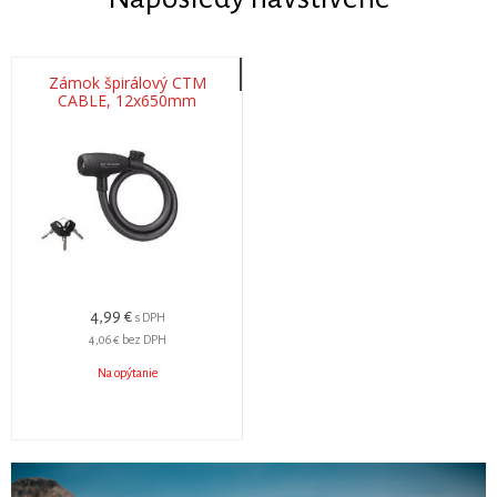
Zámok špirálový CTM
CABLE, 12x650mm
4,99 €
s DPH
4,06 €
bez DPH
Na opýtanie