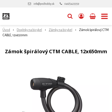
info@pndhobby.sk
046/5423359
Úvod
Doplnky na bicykel
Zámky na bicykel
Zámok špirálový CTM
CABLE, 12x650mm
Zámok špirálový CTM CABLE, 12x650mm