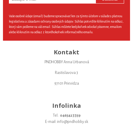
Vaše osobné údaje (email) budeme spracovávať len za týmto účelom v súlade s platnou
legislatívou a zásadami ochrany osobných údajov. Súhlas potvrdíte kliknutím na odkaz,
ktorý vám pošleme na váš email. Súhlas môžete kedykoľvek odvolať písomne, emailom
alebo kliknutím na odkaz z ktoréhokoľvek informačného emailu.
Kontakt
PNDHOBBY Anna Urbanová
Rastislavova 3
97101 Prievidza
Infolinka
Tel.:
0465423359
E-mail: info@pndhobby.sk