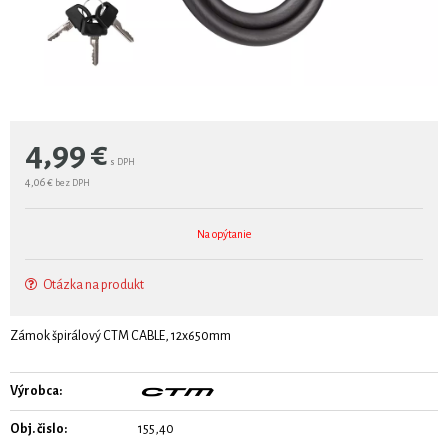
4,99
€
s DPH
4,06 €
bez DPH
Na opýtanie
Otázka na produkt
Zámok špirálový CTM CABLE, 12x650mm
Výrobca:
Obj. čislo:
155,40