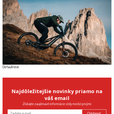
Default text
Najdôležitejšie novinky priamo na
váš email
Získajte zaujímavé informácie vždy medzi prvými
Odoberať