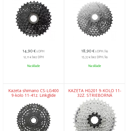
14,90
€
18,90
€
s DPH
s DPH / ks
12,11 €
bez DPH
15,37 €
bez DPH / ks
Na sklade
Na sklade
Kazeta shimano CS-LG400
KAZETA HG201 9-KOLO 11-
9-kolo 11-41z. Linkglide
32Z. STRIEBORNÁ
CUES