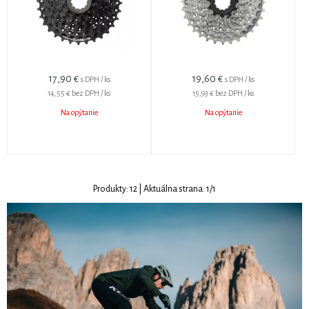
17,90
€
19,60
€
s DPH / ks
s DPH / ks
14,55 €
bez DPH / ks
15,93 €
bez DPH / ks
Na opýtanie
Na opýtanie
Produkty:
12
| Aktuálna strana:
1
/
1