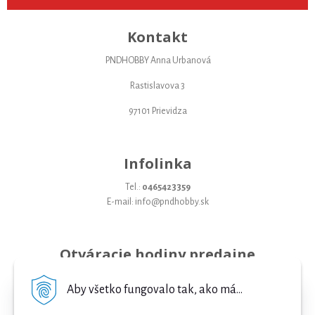
Kontakt
PNDHOBBY Anna Urbanová
Rastislavova 3
97101 Prievidza
Infolinka
Tel.:
0465423359
E-mail: info@pndhobby.sk
Otváracie hodiny predajne
Pondelok 09-17
Aby všetko fungovalo tak, ako má...
Utorok 09-17