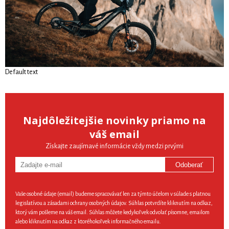
Default text
Najdôležitejšie novinky priamo na
váš email
Získajte zaujímavé informácie vždy medzi prvými
Odoberať
Vaše osobné údaje (email) budeme spracovávať len za týmto účelom v súlade s platnou
legislatívou a zásadami ochrany osobných údajov. Súhlas potvrdíte kliknutím na odkaz,
ktorý vám pošleme na váš email. Súhlas môžete kedykoľvek odvolať písomne, emailom
alebo kliknutím na odkaz z ktoréhokoľvek informačného emailu.