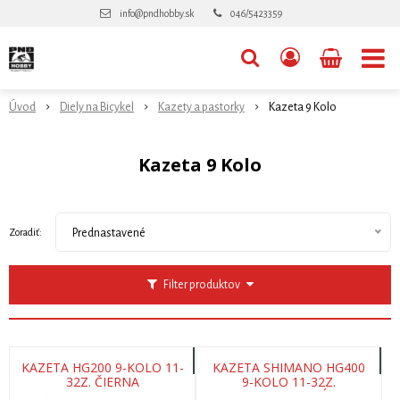
info@pndhobby.sk
046/5423359
Úvod
Diely na Bicykel
Kazety a pastorky
Kazeta 9 Kolo
Kazeta 9 Kolo
Zoradiť:
Prednastavené
Filter produktov
KAZETA HG200 9-KOLO 11-
KAZETA SHIMANO HG400
32Z. ČIERNA
9-KOLO 11-32Z.
STRIEBORNÁ