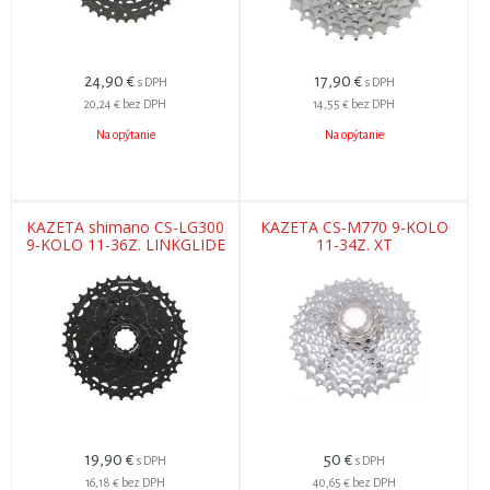
24,90
€
17,90
€
s DPH
s DPH
20,24 €
bez DPH
14,55 €
bez DPH
Na opýtanie
Na opýtanie
KAZETA shimano CS-LG300
KAZETA CS-M770 9-KOLO
9-KOLO 11-36Z. LINKGLIDE
11-34Z. XT
CUES
19,90
€
50
€
s DPH
s DPH
16,18 €
bez DPH
40,65 €
bez DPH