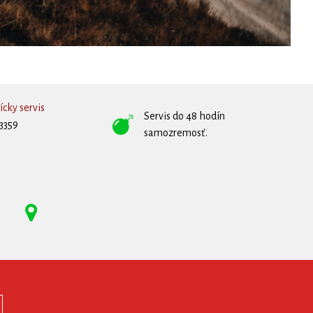
cky servis
Servis do 48 hodín
3359
samozremosť.