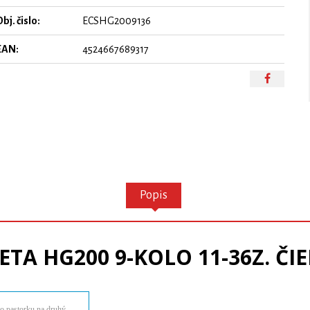
bj. čislo:
ECSHG2009136
EAN:
4524667689317
Popis
ETA HG200 9-KOLO 11-36Z. ČI
o pastorku na druhý