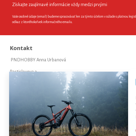
Získajte zaujímavé informácie vždy medzi prvými
Vaše osobné údaje (email) budeme spracovávať len za týmto účelom v súlade s platnou legis
odkaz z ktoréhokoľvek informačného emailu.
Kontakt
PNDHOBBY Anna Urbanová
Rastislavova 3
97101 Prievidza