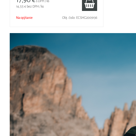
17,90 €
s DPH / ks
14,55 €
bez DPH / ks
Na opýtanie
Obj. čislo:
ECSHG2009136