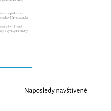
zubov na pastorkoch:
povrchová úprava zinok)
osť a štýl. Presné
ly a vynikajúci brzdný
Naposledy navštívené