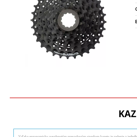
O
KAZ
Vďaka ergonomicky navrhnutým prevodovým stupňom kazety je radenie z jednéh