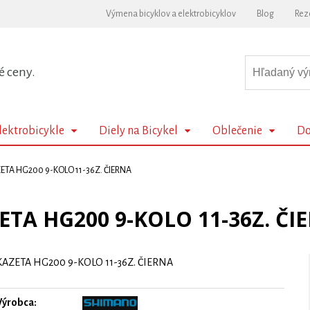
Výmena bicyklov a elektrobicyklov
Blog
Rez
é ceny.
lektrobicykle
Diely na Bicykel
Oblečenie
Do
ETA HG200 9-KOLO 11-36Z. ČIERNA
ETA HG200 9-KOLO 11-36Z. ČI
KAZETA HG200 9-KOLO 11-36Z. ČIERNA
Výrobca: