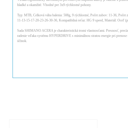
hladké a okamžité. Vhodné pre 3x9 rýchlostné pohony.
Typ: MTB, Celková váha balenia: 508g, 9 rýchlostné, Počet zubov: 11-36, Počet 
11-13-15-17-20-23-26-30-36, Kompatibilná reťaz: HG 9 speed, Materiál: Oceľ (
Sada SHIMANO ACERA je charakteristická tromi vlastnosťami. Presnosť, precízn
radenie vďaka systému HYPERDRIVE s minimálnou stratou energie pri prenose si
účinok.