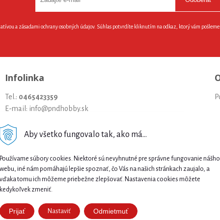
latívou a zásadami ochrany osobných údajov. Súhlas potvrdíte kliknutím na odkaz, ktorý vám pošlem
Infolinka
O
Tel.:
0465423359
P
E-mail: info@pndhobby.sk
U
Aby všetko fungovalo tak, ako má...
S
Najnižšia cena .
Š
Používame súbory cookies. Niektoré sú nevyhnutné pre správne fungovanie nášho
Našli ste nižšiu cenu e-biku? Prekonáme ju!
webu, iné nám pomáhajú lepšie spoznať, čo Vás na našich stránkach zaujalo, a
P
🔥 Pošlite nám ponuku a získajte ešte lepšiu
vďaka tomu ich môžeme priebežne zlepšovať. Nastavenia cookies môžete
cenu. 🚴⚡
kedykoľvek zmeniť.
S
Prijať
Odmietmuť
Nastaviť
N