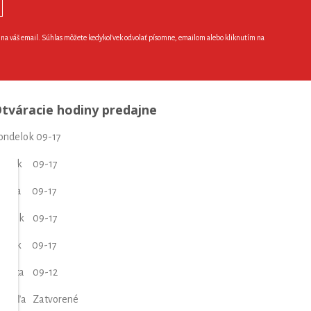
e na váš email. Súhlas môžete kedykoľvek odvolať písomne, emailom alebo kliknutím na
tváracie hodiny predajne
ondelok 09-17
torok 09-17
treda 09-17
tvrtok 09-17
iatok 09-17
obota 09-12
edeľa Zatvorené