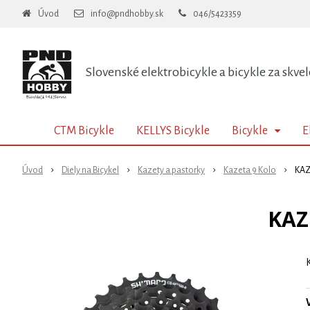
Úvod
info@pndhobby.sk
046/5423359
Slovenské elektrobicykle a bicykle za skvel
CTM Bicykle
KELLYS Bicykle
Bicykle
E
Úvod
Diely na Bicykel
Kazety a pastorky
Kazeta 9 Kolo
KAZ
KAZ