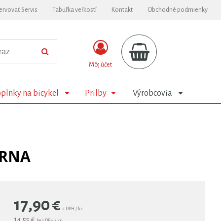
ervovať Servis
Tabuľka veľkostí
Kontakt
Obchodné podmienky
Môj účet
plnky na bicykel
Prilby
Výrobcovia
ERNA
17,90
€
s DPH / ks
14,55 €
bez DPH / ks