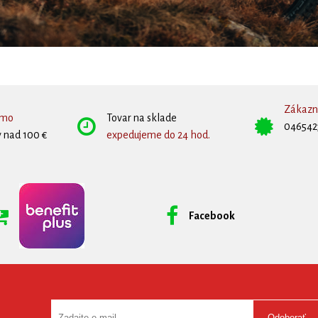
Zákazní
rmo
Tovar na sklade
046542
 nad 100 €
expedujeme do 24 hod.
Facebook
Odoberať