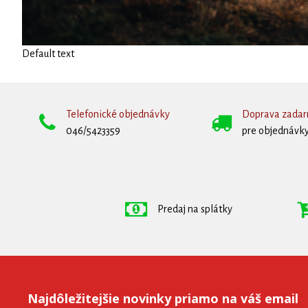
Default text
Telefonické objednávky
Doprava zada
046/5423359
pre objednávky
Predaj na splátky
Najdôležitejšie novinky priamo na váš email